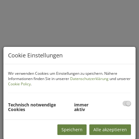
Cookie Einstellungen
Wir verwenden Cookies um Einstellungen zu speichern. Nähere
Informationen finden Sie in unserer
Datenschutzerklärung
und unserer
Cookie Policy
.
Beschreibung
Lassen Sie sich diese schöne 2 - Zimmer Wohnung nicht
Technisch notwendige
immer
entgehen und schlagen Sie bei diesem Angebot zu!
Cookies
aktiv
Zum Verkauf steht diese schöne lichtdurchflutete 2-Zimmer
Wohnung im 1. Stock eines aus 6 Wohnungen bestehenden
Mehrparteienhaus in Edlitz. Zum Zentrum sind es nur ca. 5
Speichern
Alle akzeptieren
Minuten. Die perfekte Lösung für Ruheliebhaber, die