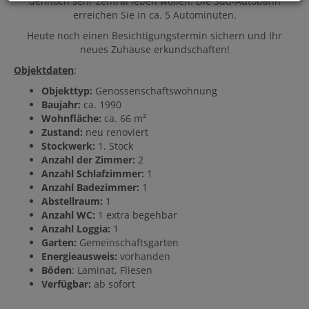
dennoch sehr zentral leben wollen. Die Süd-Autobahn
erreichen Sie in ca. 5 Autominuten.
Heute noch einen Besichtigungstermin sichern und Ihr
neues Zuhause erkundschaften!
Objektdaten
:
Objekttyp:
Genossenschaftswohnung
Baujahr:
ca. 1990
Wohnfläche:
ca. 66 m²
Zustand:
neu renoviert
Stockwerk:
1. Stock
Anzahl der Zimmer:
2
Anzahl Schlafzimmer:
1
Anzahl Badezimmer:
1
Abstellraum:
1
Anzahl WC:
1 extra begehbar
Anzahl Loggia:
1
Garten:
Gemeinschaftsgarten
Energieausweis:
vorhanden
Böden
: Laminat, Fliesen
Verfügbar:
ab sofort