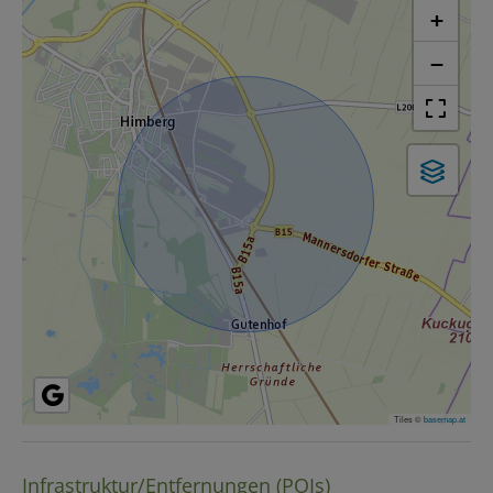
+
−
Tiles ©
basemap.at
Infrastruktur/Entfernungen (POIs)